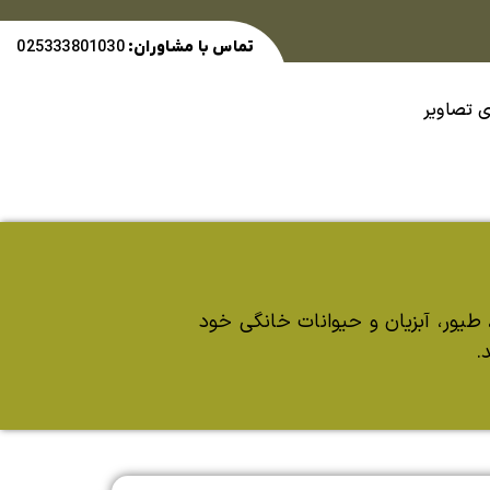
تماس با مشاوران:
025333801030
ی تصاویر
 طیور، آبزیان و حیوانات خانگی خود
.