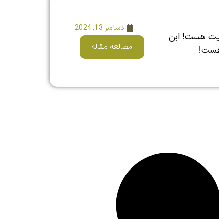
دسامبر 13, 2024
یت هست! این
مطالعه مقاله
هست!